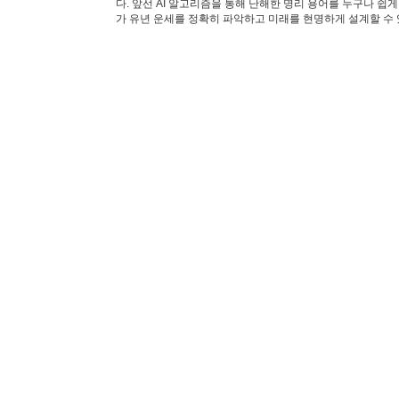
다. 앞선 AI 알고리즘을 통해 난해한 명리 용어를 누구나 쉽
가 유년 운세를 정확히 파악하고 미래를 현명하게 설계할 수